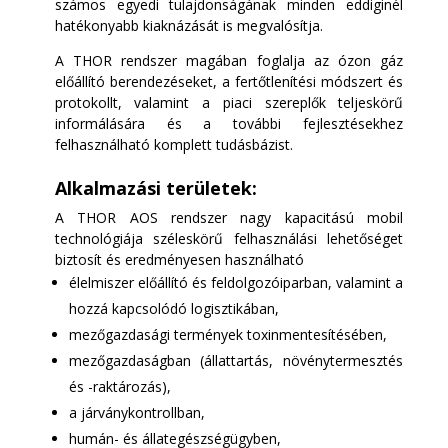
számos egyedi tulajdonságának minden eddiginél
hatékonyabb kiaknázását is megvalósítja.
A THOR rendszer magában foglalja az ózon gáz
előállító berendezéseket, a fertőtlenítési módszert és
protokollt, valamint a piaci szereplők teljeskörű
informálására és a további fejlesztésekhez
felhasználható komplett tudásbázist.
Alkalmazási területek:
A THOR AOS rendszer nagy kapacitású mobil
technológiája széleskörű felhasználási lehetőséget
biztosít és eredményesen használható
élelmiszer előállító és feldolgozóiparban, valamint a
hozzá kapcsolódó logisztikában,
mezőgazdasági termények toxinmentesítésében,
mezőgazdaságban (állattartás, növénytermesztés
és -raktározás),
a járványkontrollban,
humán- és állategészségügyben,