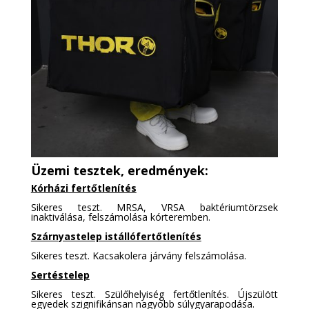
Üzemi tesztek, eredmények:
Kórházi fertőtlenítés
Sikeres teszt. MRSA, VRSA baktériumtörzsek
inaktiválása, felszámolása kórteremben.
Szárnyastelep istállófertőtlenítés
Sikeres teszt. Kacsakolera járvány felszámolása.
Sertéstelep
Sikeres teszt. Szülőhelyiség fertőtlenítés. Újszülött
egyedek szignifikánsan nagyobb súlygyarapodása.