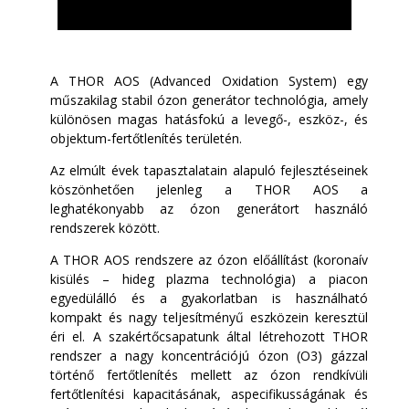
A THOR AOS (Advanced Oxidation System) egy
műszakilag stabil ózon generátor technológia, amely
különösen magas hatásfokú a levegő-, eszköz-, és
objektum-fertőtlenítés területén.
Az elmúlt évek tapasztalatain alapuló fejlesztéseinek
köszönhetően jelenleg a THOR AOS a
leghatékonyabb az ózon generátort használó
rendszerek között.
A THOR AOS rendszere az ózon előállítást (koronaív
kisülés – hideg plazma technológia) a piacon
egyedülálló és a gyakorlatban is használható
kompakt és nagy teljesítményű eszközein keresztül
éri el. A szakértőcsapatunk által létrehozott THOR
rendszer a nagy koncentrációjú ózon (O3) gázzal
történő fertőtlenítés mellett az ózon rendkívüli
fertőtlenítési kapacitásának, aspecifikusságának és