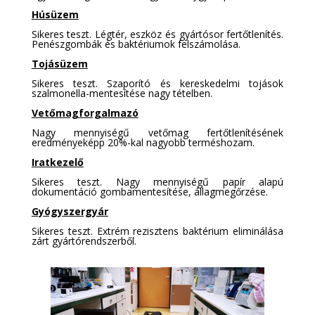
Húsüzem
Sikeres teszt. Légtér, eszköz és gyártósor fertőtlenítés.
Penészgombák és baktériumok felszámolása.
Tojásüzem
Sikeres teszt. Szaporító és kereskedelmi tojások
szalmonella-mentesítése nagy tételben.
Vetőmagforgalmazó
Nagy mennyiségű vetőmag fertőtlenítésének
eredményeképp 20%-kal nagyobb terméshozam.
Iratkezelő
Sikeres teszt. Nagy mennyiségű papír alapú
dokumentáció gombamentesítése, állagmegőrzése.
Gyógyszergyár
Sikeres teszt. Extrém rezisztens baktérium eliminálása
zárt gyártórendszerből.