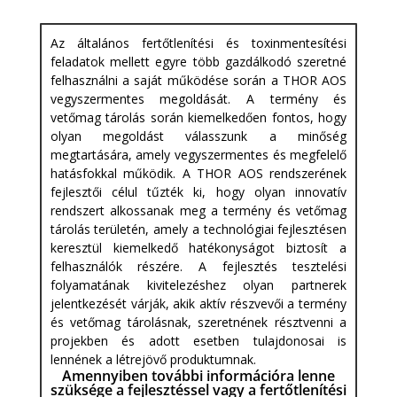
Az általános fertőtlenítési és toxinmentesítési
feladatok mellett egyre több gazdálkodó szeretné
felhasználni a saját működése során a THOR AOS
vegyszermentes megoldását. A termény és
vetőmag tárolás során kiemelkedően fontos, hogy
olyan megoldást válasszunk a minőség
megtartására, amely vegyszermentes és megfelelő
hatásfokkal működik. A THOR AOS rendszerének
fejlesztői célul tűzték ki, hogy olyan innovatív
rendszert alkossanak meg a termény és vetőmag
tárolás területén, amely a technológiai fejlesztésen
keresztül kiemelkedő hatékonyságot biztosít a
felhasználók részére. A fejlesztés tesztelési
folyamatának kivitelezéshez olyan partnerek
jelentkezését várják, akik aktív részvevői a termény
és vetőmag tárolásnak, szeretnének résztvenni a
projekben és adott esetben tulajdonosai is
lennének a létrejövő produktumnak.
​Amennyiben további információra lenne
szüksége a fejlesztéssel vagy a fertőtlenítési