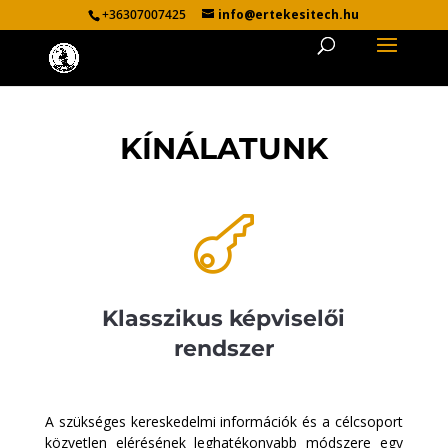
+36307007425
info@ertekesitech.hu
KÍNÁLATUNK

Klasszikus képviselői
rendszer
A szükséges kereskedelmi információk és a célcsoport
közvetlen elérésének leghatékonyabb módszere egy