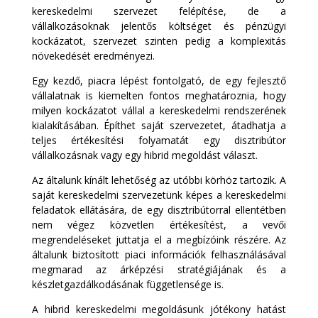
kereskedelmi szervezet felépítése, de a
vállalkozásoknak jelentős költséget és pénzügyi
kockázatot, szervezet szinten pedig a komplexitás
növekedését eredményezi.
Egy kezdő, piacra lépést fontolgató, de egy fejlesztő
vállalatnak is kiemelten fontos meghatároznia, hogy
milyen kockázatot vállal a kereskedelmi rendszerének
kialakításában. Építhet saját szervezetet, átadhatja a
teljes értékesítési folyamatát egy disztribútor
vállalkozásnak vagy egy hibrid megoldást választ.
Az általunk kínált lehetőség az utóbbi körhöz tartozik. A
saját kereskedelmi szervezetünk képes a kereskedelmi
feladatok ellátására, de egy disztribútorral ellentétben
nem végez közvetlen értékesítést, a vevői
megrendeléseket juttatja el a megbízóink részére. Az
általunk biztosított piaci információk felhasználásával
megmarad az árképzési stratégiájának és a
készletgazdálkodásának függetlensége is.
A hibrid kereskedelmi megoldásunk jótékony hatást