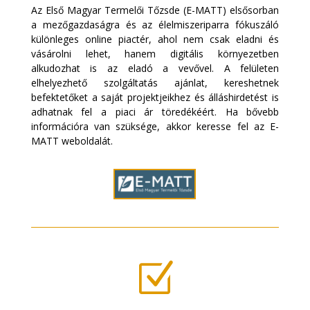
Az Első Magyar Termelői Tőzsde (E-MATT) elsősorban
a mezőgazdaságra és az élelmiszeriparra fókuszáló
különleges online piactér, ahol nem csak eladni és
vásárolni lehet, hanem digitális környezetben
alkudozhat is az eladó a vevővel. A felületen
elhelyezhető szolgáltatás ajánlat, kereshetnek
befektetőket a saját projektjeikhez és álláshirdetést is
adhatnak fel a piaci ár töredékéért. Ha bővebb
információra van szüksége, akkor keresse fel az E-
MATT weboldalát.
E-MATT
Z