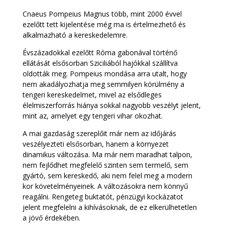
Cnaeus Pompeius Magnus több, mint 2000 évvel
ezelőtt tett kijelentése még ma is értelmezhető és
alkalmazható a kereskedelemre.
Évszázadokkal ezelőtt Róma gabonával történő
ellátását elsősorban Sziciliából hajókkal szállítva
oldották meg. Pompeius mondása arra utalt, hogy
nem akadályozhatja meg semmilyen körülmény a
tengeri kereskedelmet, mivel az elsődleges
élelmiszerforrás hiánya sokkal nagyobb veszélyt jelent,
mint az, amelyet egy tengeri vihar okozhat.
A mai gazdaság szereplőit már nem az időjárás
veszélyezteti elsősorban, hanem a környezet
dinamikus változása. Ma már nem maradhat talpon,
nem fejlődhet megfelelő szinten sem termelő, sem
gyártó, sem kereskedő, aki nem felel meg a modern
kor követelményeinek. A változásokra nem könnyű
reagálni. Rengeteg buktatót, pénzügyi kockázatot
jelent megfelelni a kihívásoknak, de ez elkerülhetetlen
a jövő érdekében.