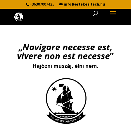
+36307007425
info@ertekesitech.hu
„
Navigare necesse est,
vivere non est necesse
”
Hajózni muszáj, élni nem.