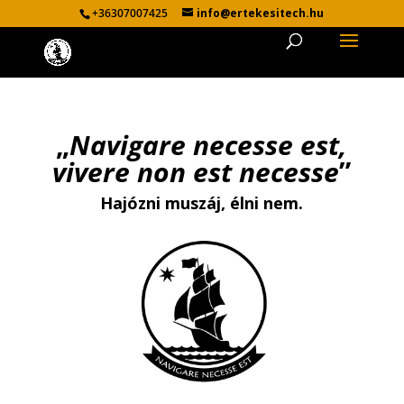
+36307007425
info@ertekesitech.hu
„
Navigare necesse est,
vivere non est necesse
”
Hajózni muszáj, élni nem.