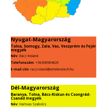
Nyugat-Magyarország
Tolna, Somogy, Zala, Vas, Veszprém és Fejér
megyék
Név
: Rácz Roland
Telefonszám
: +36308984820
E-mail cím
: racz.roland@ertekesitech.hu
Dél-Magyarország
Baranya, Tolna, Bács-Kiskun és Csongrád-
Csanád megyék
Név
: Hamvas Szabolcs