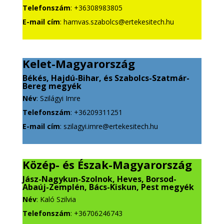
Telefonszám
: +36308983805
E-mail cím
: hamvas.szabolcs@ertekesitech.hu
Kelet-Magyarország
Békés, Hajdú-Bihar, és Szabolcs-Szatmár-
Bereg megyék
Név
: Szilágyi Imre
Telefonszám
: +36209311251
E-mail cím
: szilagyi.imre@ertekesitech.hu
Közép- és Észak-Magyarország
Jász-Nagykun-Szolnok, Heves, Borsod-
Abaúj-Zemplén, Bács-Kiskun, Pest megyék
Név
: Kaló Szilvia
Telefonszám
: +36706246743