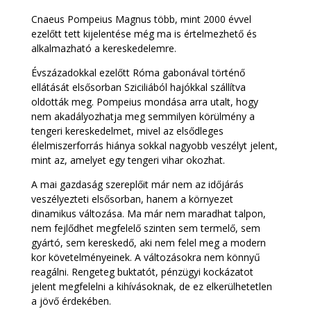
Cnaeus Pompeius Magnus több, mint 2000 évvel
ezelőtt tett kijelentése még ma is értelmezhető és
alkalmazható a kereskedelemre.
Évszázadokkal ezelőtt Róma gabonával történő
ellátását elsősorban Sziciliából hajókkal szállítva
oldották meg. Pompeius mondása arra utalt, hogy
nem akadályozhatja meg semmilyen körülmény a
tengeri kereskedelmet, mivel az elsődleges
élelmiszerforrás hiánya sokkal nagyobb veszélyt jelent,
mint az, amelyet egy tengeri vihar okozhat.
A mai gazdaság szereplőit már nem az időjárás
veszélyezteti elsősorban, hanem a környezet
dinamikus változása. Ma már nem maradhat talpon,
nem fejlődhet megfelelő szinten sem termelő, sem
gyártó, sem kereskedő, aki nem felel meg a modern
kor követelményeinek. A változásokra nem könnyű
reagálni. Rengeteg buktatót, pénzügyi kockázatot
jelent megfelelni a kihívásoknak, de ez elkerülhetetlen
a jövő érdekében.